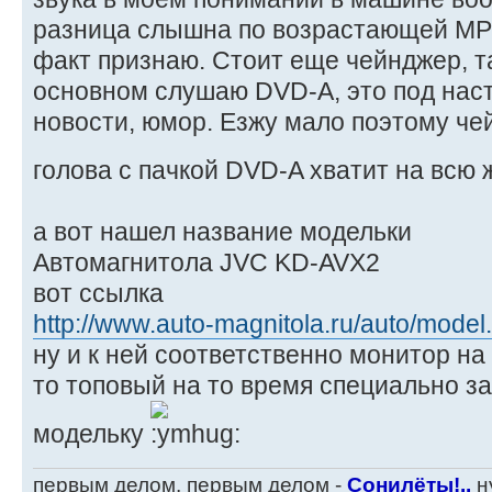
разница слышна по возрастающей MP3 
факт признаю. Стоит еще чейнджер, та
основном слушаю DVD-A, это под наст
новости, юмор. Езжу мало поэтому че
голова с пачкой DVD-A хватит на всю
а вот нашел название модельки
Автомагнитола JVC KD-AVX2
вот ссылка
http://www.auto-magnitola.ru/auto/mo
ну и к ней соответственно монитор на
то топовый на то время специально з
модельку
первым делом, первым делом -
Сонилёты!..
ну