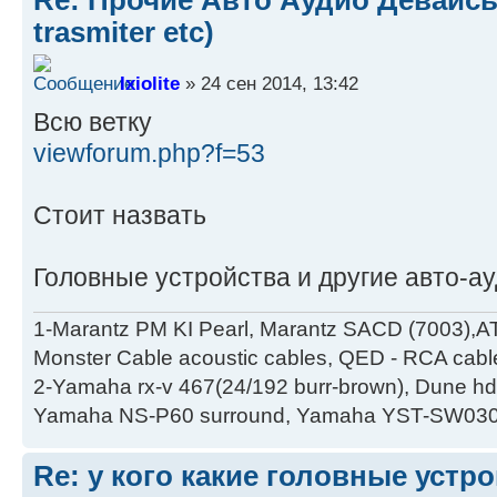
Re: Прочие Авто Аудио Девайсы
trasmiter etc)
Ixiolite
» 24 сен 2014, 13:42
Всю ветку
viewforum.php?f=53
Стоит назвать
Головные устройства и другие авто-а
1-Marantz PM KI Pearl, Marantz SACD (7003),A
Monster Cable acoustic cables, QED - RCA cabl
2-Yamaha rx-v 467(24/192 burr-brown), Dune hd
Yamaha NS-P60 surround, Yamaha YST-SW030
Re: у кого какие головные устр