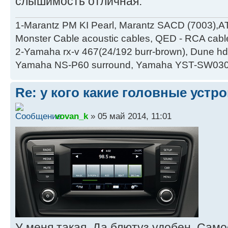
слышимость отличная.
1-Marantz PM KI Pearl, Marantz SACD (7003),A
Monster Cable acoustic cables, QED - RCA cabl
2-Yamaha rx-v 467(24/192 burr-brown), Dune hd
Yamaha NS-P60 surround, Yamaha YST-SW030
Re: у кого какие головные устр
vovan_k
» 05 май 2014, 11:01
У меня такая. Да блютуз удобен. Сам