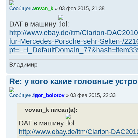
vovan_k
» 03 фев 2015, 21:38
DAT в машину
http://www.ebay.de/itm/Clarion-DAC201
fur-Mercedes-Porsche-sehr-Selten-/22
pt=LH_DefaultDomain_77&hash=item3
Владимир
Re: у кого какие головные устр
igor_bolotov
» 03 фев 2015, 22:33
vovan_k писал(а):
DAT в машину
http://www.ebay.de/itm/Clarion-DAC20