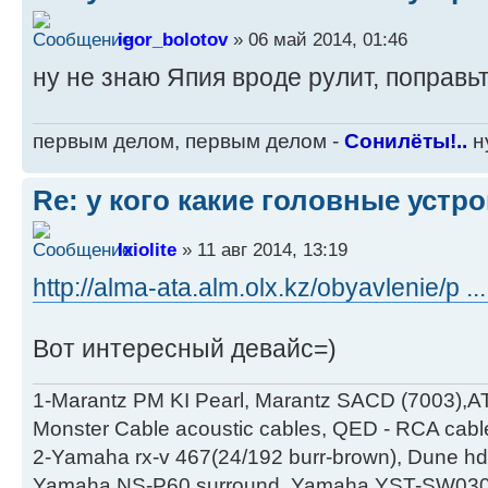
igor_bolotov
» 06 май 2014, 01:46
ну не знаю Япия вроде рулит, поправьт
первым делом, первым делом -
Сонилёты!..
ну
Re: у кого какие головные устр
Ixiolite
» 11 авг 2014, 13:19
http://alma-ata.alm.olx.kz/obyavlenie/p .
Вот интересный девайс=)
1-Marantz PM KI Pearl, Marantz SACD (7003),A
Monster Cable acoustic cables, QED - RCA cabl
2-Yamaha rx-v 467(24/192 burr-brown), Dune hd
Yamaha NS-P60 surround, Yamaha YST-SW030