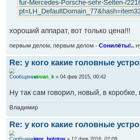
fur-Mercedes-Porsche-sehr-Selten-/22
pt=LH_DefaultDomain_77&hash=item3
хороший аппарат, вот только цена!!!
первым делом, первым делом -
Сонилёты!..
ну
Re: у кого какие головные устр
vovan_k
» 04 фев 2015, 00:42
Ну так сам говорил, новый, в коробке, 
Владимир
Re: у кого какие головные устр
igor_bolotov
» 12 фев 2016, 02:09