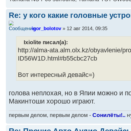
Re: у кого какие головные устр
igor_bolotov
» 12 авг 2014, 09:35
Ixiolite писал(а):
http://alma-ata.alm.olx.kz/obyavlenie/p
ID56W1D.html#b55cbc27cb
Вот интересный девайс=)
голова неплохая, но в Япии можно и п
Макинтоши хорошо играют.
первым делом, первым делом -
Сонилёты!..
ну