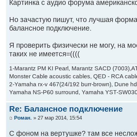
Картинка с аудио форума американско
Но зачастую пишут, что лучшая форм
балансное подключение.
Я проверить физически не могу, на м
таких не имеется=((((
1-Marantz PM KI Pearl, Marantz SACD (7003),A
Monster Cable acoustic cables, QED - RCA cabl
2-Yamaha rx-v 467(24/192 burr-brown), Dune hd
Yamaha NS-P60 surround, Yamaha YST-SW030
Re: Балансное подключение
Роман.
» 27 мар 2014, 15:54
С фоном на вертушке? там все неслож