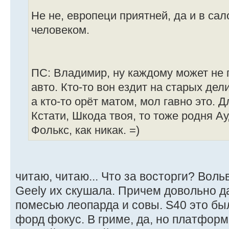
Не не, европеци приятней, да и в са
человеком.
ПС: Владимир, ну каждому может не 
авто. Кто-то вон ездит на старых дели
а кто-то орёт матом, мол гавно это. 
Кстати, Шкода твоя, то тоже родня Ау
Фолькс, как никак. =)
читаю, читаю... Что за восторги? Вольв
Geely их скушала. Причем довольно да
помесью леопарда и совы. S40 это бы
форд фокус. В гриме, да, но платформа