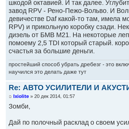
шкодой октавией. И так далее. Углуби
завод RPV - Рено-Пежо-Вольво. И Воль
девичестве Daf какой-то там, имела м
RPV) и прикольную коробку сзади. Не
дизель от БМВ М21. На некоторые леп
помоему 2,5 TDI который старый. коро
счастья за большие деньги.
простейший способ убрать дребезг - это вклю
научился это делать даже тут
Re: АВТО УСИЛИТЕЛИ И АКУС
Ixiolite
» 20 дек 2014, 01:57
Зомби,
Дай по полочный расклад о своем уси