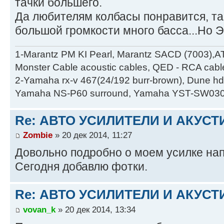
тачки большего.
Да любителям колбасы понравится, так
большой громкости много басса...Но Э
1-Marantz PM KI Pearl, Marantz SACD (7003),A
Monster Cable acoustic cables, QED - RCA cabl
2-Yamaha rx-v 467(24/192 burr-brown), Dune hd
Yamaha NS-P60 surround, Yamaha YST-SW030
Re: АВТО УСИЛИТЕЛИ И АКУС
Zombie
» 20 дек 2014, 11:27
Довольно подробно о моем усилке нап
Сегодня добавлю фотки.
Re: АВТО УСИЛИТЕЛИ И АКУС
vovan_k
» 20 дек 2014, 13:34