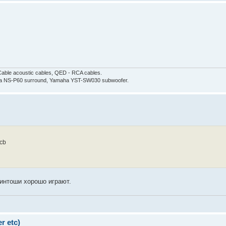
able acoustic cables, QED - RCA cables.
aha NS-P60 surround, Yamaha YST-SW030 subwoofer.
7cb
кинтоши хорошо играют.
r etc)