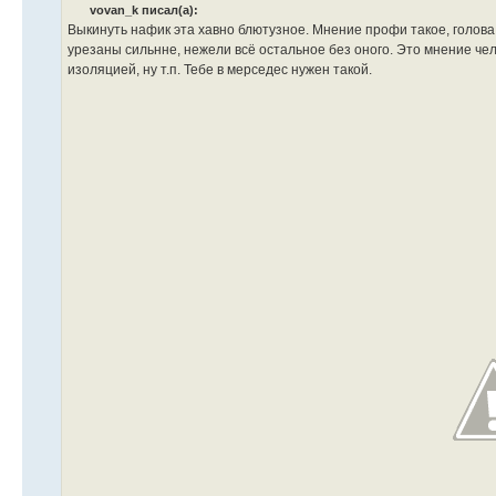
vovan_k писал(а):
Выкинуть нафик эта хавно блютузное. Мнение профи такое, голова 
урезаны сильнне, нежели всё остальное без оного. Это мнение че
изоляцией, ну т.п. Тебе в мерседес нужен такой.