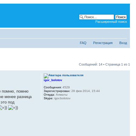
Расширенный поиск
FAQ
Регистрация
Вход
Сообщений: 14 • Страница
1
из
1
igor_bolotov
Сообщения:
4529
е помню, помню
Зарегистрирован:
28 фев 2014, 15:44
Откуда:
Алматы
не менее разница
Skype:
igor.bolotov
 это под