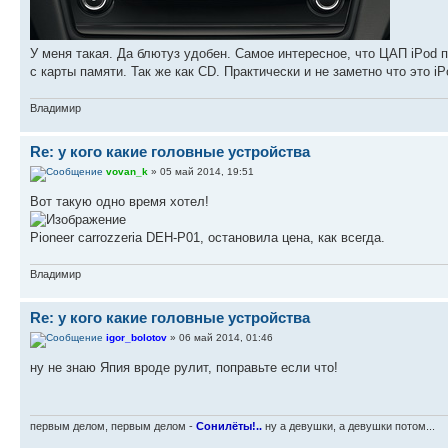
У меня такая. Да блютуз удобен. Самое интересное, что ЦАП iPod 
с карты памяти. Так же как CD. Практически и не заметно что это iP
Владимир
Re: у кого какие головные устройства
vovan_k
» 05 май 2014, 19:51
Вот такую одно время хотел!
Pioneer carrozzeria DEH-P01, остановила цена, как всегда.
Владимир
Re: у кого какие головные устройства
igor_bolotov
» 06 май 2014, 01:46
ну не знаю Япия вроде рулит, поправьте если что!
первым делом, первым делом -
Сонилёты!..
ну а девушки, а девушки потом...