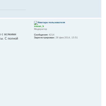
vovan_k
Модератор
ы с всякими
Сообщения:
4214
Зарегистрирован:
28 фев 2014, 15:51
сы. С полной