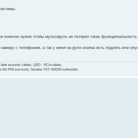
системы.
кже конечно нужно чтобы мультируль не потерял свою функциональность.
 камеру с телефоном, а так у меня на руле кнопка есть поднять или опус
able acoustic cables, QED - RCA cables.
aha NS-P60 surround, Yamaha YST-SW030 subwoofer.