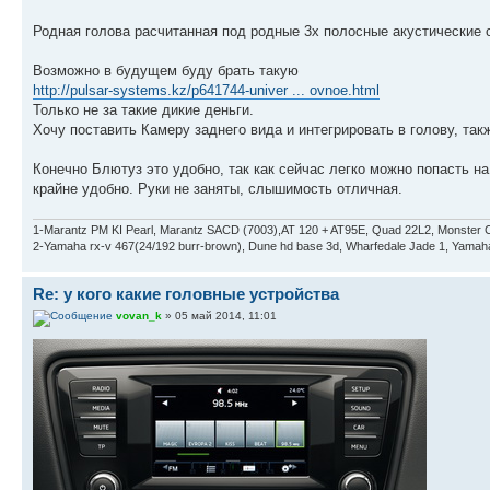
Родная голова расчитанная под родные 3х полосные акустические 
Возможно в будущем буду брать такую
http://pulsar-systems.kz/p641744-univer ... ovnoe.html
Только не за такие дикие деньги.
Хочу поставить Камеру заднего вида и интегрировать в голову, та
Конечно Блютуз это удобно, так как сейчас легко можно попасть на
крайне удобно. Руки не заняты, слышимость отличная.
1-Marantz PM KI Pearl, Marantz SACD (7003),AT 120 + AT95E, Quad 22L2, Monster C
2-Yamaha rx-v 467(24/192 burr-brown), Dune hd base 3d, Wharfedale Jade 1, Yam
Re: у кого какие головные устройства
vovan_k
» 05 май 2014, 11:01