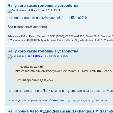
Re: у кого какие головные устройства
Ixiolite
» 11 авг 2014, 13:19
http://alma-ata.alm.olx.kz/obyavlenie/p ... b55cbc27cb
Вот интересный девайс=)
1-Marantz PM KI Pearl, Marantz SACD (7003),AT 120 + AT95E, Quad 22L2, Monster C
2-Yamaha rx-v 467(24/192 burr-brown), Dune hd base 3d, Wharfedale Jade 1, Yam
Re: у кого какие головные устройства
igor_bolotov
» 12 авг 2014, 09:35
Ixiolite писал(а):
http://alma-ata.alm.olx.kz/obyavlenie/prodam-ID56W1D.html#b55cbc2
Вот интересный девайс=)
голова неплохая, но в Япии можно и подешевле намного взять. Ма
первым делом, первым делом -
Сонилёты!..
ну а девушки, а девушки потом...
Re: Прочие Авто Аудио Девайсы(CD changer, FM trasmite