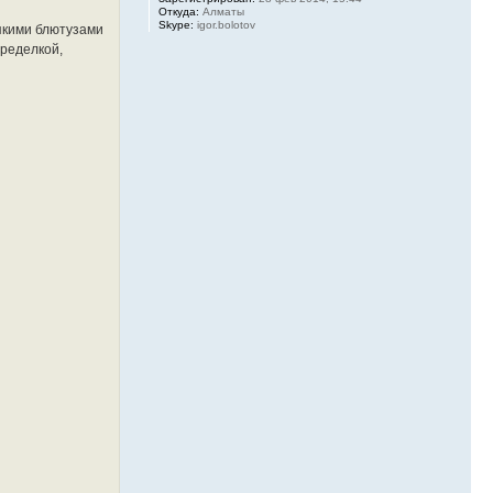
Откуда:
Алматы
Skype:
igor.bolotov
сякими блютузами
еределкой,