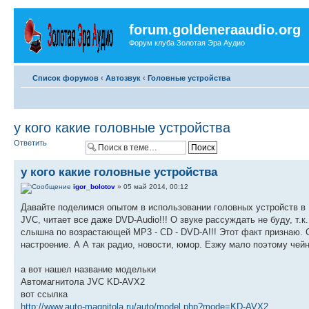
forum.goldeneraaudio.org
Форум клуба Золотая Эра Аудио
Список форумов
‹
Автозвук
‹
Головные устройства
у кого какие головные устройства
Ответить
у кого какие головные устройства
igor_bolotov
» 05 май 2014, 00:12
Давайте поделимся опытом в использовании головных устройств в
JVC, читает все даже DVD-Audio!!! О звуке рассуждать не буду, т.
слышна по возрастающей MP3 - CD - DVD-A!!! Этот факт признаю. 
настроение. А А так радио, новости, юмор. Езжу мало поэтому чей
а вот нашел название модельки
Автомагнитола JVC KD-AVX2
вот ссылка
http://www.auto-magnitola.ru/auto/model.php?mode=KD-AVX2