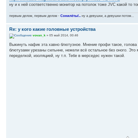
ну и к ней соответственно монитор на потолок тоже JVC какой то 
первым делом, первым делом -
Сонилёты!..
ну а девушки, а девушки потом...
Re: у кого какие головные устройства
vovan_k
» 05 май 2014, 00:46
Выкинуть нафик эта хавно блютузное. Мнение профи такое, голова 
блютузами урезаны сильнне, нежели всё остальное без оного. Это 
переделкой, изоляцией, ну т.п. Тебе в мерседес нужен такой.