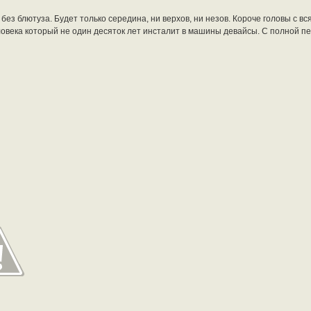
без блютуза. Будет только середина, ни верхов, ни незов. Короче головы с в
ловека который не один десяток лет инсталит в машины девайсы. С полной п