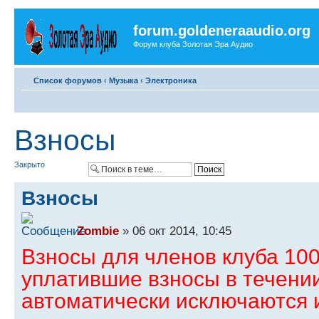
forum.goldeneraaudio.org
Форум клуба Золотая Эра Аудио
Список форумов
‹
Музыка
‹
Электроника
Взносы
Закрыто
Взносы
Zombie
» 06 окт 2014, 10:45
Взносы для членов клуба 100
уплатившие взносы в течени
автоматически исключаются и