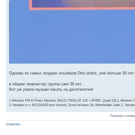
Одному из самых поздних альбовом Dire straits, уже больше 30 лет.
в общем творчеству группы уже 38 лет...
Вот уж умели музыки писать на десятилетия!
1-Marantz PM KI Pearl, Marantz SACD (7003),AT 120 + AT95E, Quad 22L2, Monster C
2-Yamaha rx-v 467(24/192 burr-brown), Dune hd base 3d, Wharfedale Jade 1, Yam
Показать сообщ
Ответить