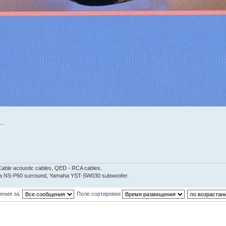
..
able acoustic cables, QED - RCA cables.
aha NS-P60 surround, Yamaha YST-SW030 subwoofer.
ения за:
Поле сортировки