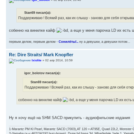
Stan69 писал(а):
Поддерживаю ! Всякий раз, как их слышу - заново для себя открываю. Г
собенно на винилке кайф
, а еще у меня парочка LD их есть 
первым делом, первым делом -
Сонилёты!..
ну а девушки, а девушки потом...
Re: Dire Straits/ Mark Knopfler
Ixiolite
» 02 апр 2014, 10:59
igor_bolotov писал(а):
Stan69 писал(а):
Поддерживаю ! Всякий раз, как их слышу - заново для себя открыва
собенно на винилке кайф
, а еще у меня парочка LD их есть 
Ну я хочу ещё на SHM SACD прикупить - аудиофильские издания
1-Marantz PM KI Pearl, Marantz SACD (7003),AT 120 + AT95E, Quad 22L2, Monster C
2-Yamaha rx-v 467(24/192 burr-brown), Dune hd base 3d, Wharfedale Jade 1, Yam