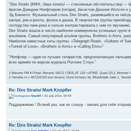
"Dire Straits (МФА: /daɪə streɪts/ — стеснённые обстоятельства) —
братом Дэвидом Нопфлером (гитара), басистом Джоном Иллсли и у
Эд Бикнелл. Музыкальный стиль Dire Straits, развившийся из паб-
кантри, рок-н-ролла, фолка и джаза. В творчестве группы преобла
господства панк-рока и сильно контрастировала с ним по звучани
Dire Straits вошла в число наиболее коммерчески успешных групп 
альбомов. Самый популярный альбом группы, Brothers in Arms, ра
Наиболее известные хиты группы: «Telegraph Road», «Sultans of Swing»
«Tunnel of Love», «Brothers in Arms» и «Calling Elvis»"
"Нопфлер — один из лучших гитаристов, предпочитающих пальцевую
всех времён по версии журнала Роллинг Стоун."
1-Marantz PM KI Pearl, Marantz SACD (7003),AT 120 + AT95E, Quad 22L2, Monster C
2-Yamaha rx-v 467(24/192 burr-brown), Dune hd base 3d, Wharfedale Jade 1, Yam
Re: Dire Straits/ Mark Knopfler
Stan69
» 02 апр 2014, 09:59
Поддерживаю ! Всякий раз, как их слышу - заново для себя открываю. 
Re: Dire Straits/ Mark Knopfler
igor_bolotov
» 02 апр 2014, 10:48