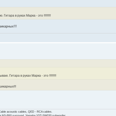
итара в руках Марка - это !!!!!!!!!
шикарных!!!
ю. Гитара в руках Марка - это !!!!!!!!!
шикарных!!!
able acoustic cables, QED - RCA cables.
aha NS-P60 surround, Yamaha YST-SW030 subwoofer.