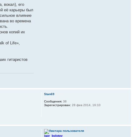
, вокал), его
й её карьеры был
 сильное влияние
ована во времена
ость.
онов копий их
k of Life»,
ших гитаристов
Stan69
Сообщения:
38
Зарегистрирован:
28 фев 2014, 16:10
igor_bolotov