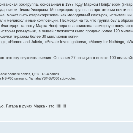
 британская рок-группа, основанная в 1977 году Марком Нопфлером (гитара
дарником Пиком Уизерсом. Менеджером группы на протяжении почти все
рока, может быть охарактеризован как мелодичный блюз-рок, испытавший
дали меланхоличные композиции. Несмотря на то, что группа была образ
ю, благодаря таланту Марка Нопфлера она снискала всемирную популярн
в истории рок-музыки, в общей сложности было продано более 120 милли
зошёлся тиражом более 30 миллионов копий.
, «Romeo and Juliet», «Private Investigations», «Money for Nothing», «Wal
 технику звукоизвлечения. Он занял 27 позицию в списке 100 величай
able acoustic cables, QED - RCA cables.
aha NS-P60 surround, Yamaha YST-SW030 subwoofer.
Гитара в руках Марка - это !!!!!!!!!