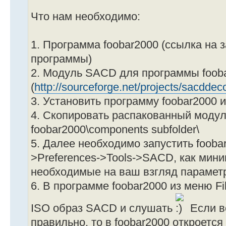
Что нам необходимо:
1. Программа foobar2000 (ссылка на 
программы)
2. Модуль SACD для программы foob
(
http://sourceforge.net/projects/sacdde
3. Установить программу foobar2000 и
4. Скопировать распакованный модул
foobar2000\components subfolder\
5. Далее необходимо запустить foobar
>Preferences->Tools->SACD, как мин
необходимые на ваш взгляд парамет
6. В программе foobar2000 из меню F
ISO образ SACD и слушать
Если в
правильно, то в foobar2000 откроется