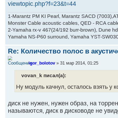
viewtopic.php?f=23&t=44
1-Marantz PM KI Pearl, Marantz SACD (7003),A
Monster Cable acoustic cables, QED - RCA cabl
2-Yamaha rx-v 467(24/192 burr-brown), Dune hd
Yamaha NS-P60 surround, Yamaha YST-SW030
Re: Количество полос в акустич
igor_bolotov
» 31 мар 2014, 01:25
vovan_k писал(а):
Ну модуль качнул, осталось взять у 
диск не нужен, нужен образ, на торр
называются, диск в дисководе не увид