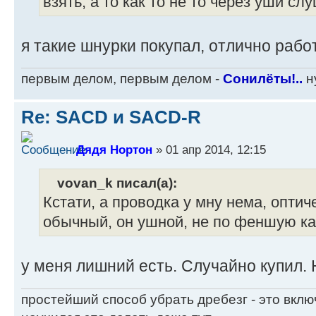
взять, а то как то не то через уши сл
я такие шнурки покупал, отлично работ
первым делом, первым делом -
Сонилёты!..
ну
Re: SACD и SACD-R
Дядя Нортон
» 01 апр 2014, 12:15
vovan_k писал(а):
Кстати, а проводка у мну нема, оптич
обычный, он ушной, не по феншую как
у меня лишний есть. Случайно купил.
простейший способ убрать дребезг - это вклю