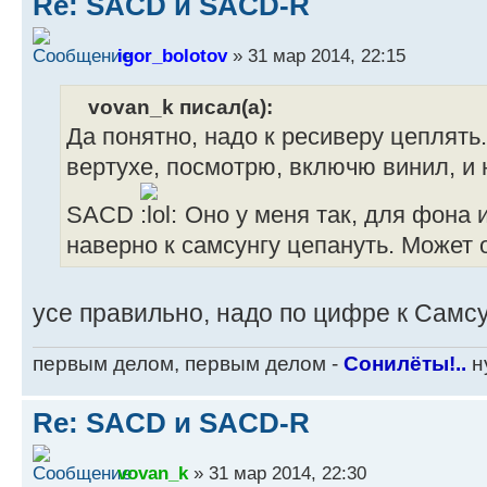
Re: SACD и SACD-R
igor_bolotov
» 31 мар 2014, 22:15
vovan_k писал(а):
Да понятно, надо к ресиверу цеплять.
вертухе, посмотрю, включю винил, и
SACD
Оно у меня так, для фона 
наверно к самсунгу цепануть. Может 
усе правильно, надо по цифре к Самсун
первым делом, первым делом -
Сонилёты!..
ну
Re: SACD и SACD-R
vovan_k
» 31 мар 2014, 22:30