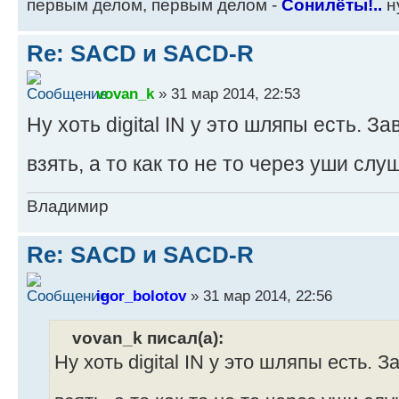
первым делом, первым делом -
Сонилёты!..
ну
Re: SACD и SACD-R
vovan_k
» 31 мар 2014, 22:53
Ну хоть digital IN у это шляпы есть. З
взять, а то как то не то через уши слу
Владимир
Re: SACD и SACD-R
igor_bolotov
» 31 мар 2014, 22:56
vovan_k писал(а):
Ну хоть digital IN у это шляпы есть. 