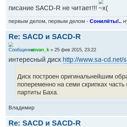
писание SACD-R не читает!!!
первым делом, первым делом -
Сонилёты!..
ну
Re: SACD и SACD-R
vovan_k
» 25 фев 2015, 23:22
интересный диск
http://www.sa-cd.net/
Диск построен оригинальнейшим обра
попеременно на семи скрипках часть 
партиты Баха.
Владимир
Re: SACD и SACD-R