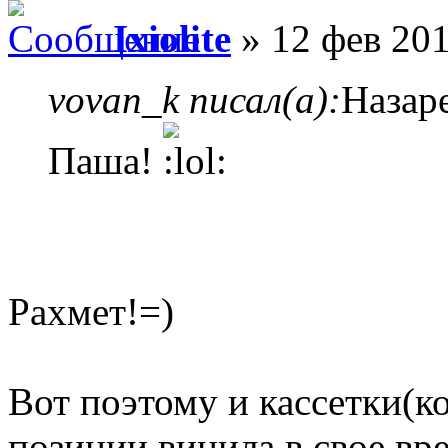
Ixiolite
» 12 фев 201
vovan_k писал(а):
Назар
Паша!
Рахмет!=)
Вот поэтому и кассетки(ко
позиции винила в свое вр