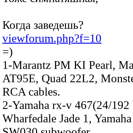
Когда заведешь?
viewforum.php?f=10
=)
1-Marantz PM KI Pearl, M
AT95E, Quad 22L2, Monster
RCA cables.
2-Yamaha rx-v 467(24/192 
Wharfedale Jade 1, Yamah
SW030 subwoofer.