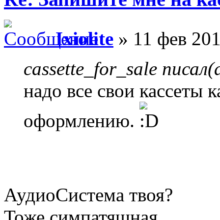
Ixiolite
» 11 фев 201
cassette_for_sale писал(
надо все свои кассеты 
оформлению.
АудиоСистема твоя?
Тоже симпатяшная,