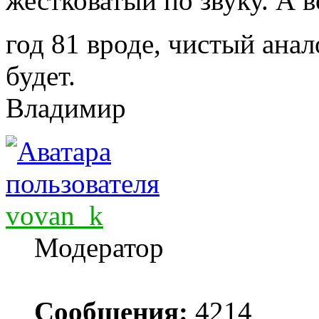
жестковатый по звуку. А во
год 81 вроде, чистый анал
будет.
Владимир
vovan_k
Модератор
Сообщения:
4214