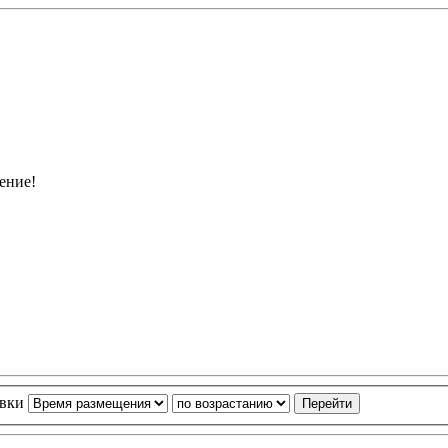
ение!
овки