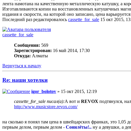
лента намотана на качественную металлическую катушку, а ко
Изготавливаются копии на восстановленных катушечных магни
издания и скорости, на которой оно записано, цена варьируется
Последний раз редактировалось
cassette_for_sale
15 окт 2015, 13
cassette_for_sale
Сообщения:
569
Зарегистрирован:
16 май 2014, 17:30
Откуда:
Алматы
Вернуться к началу
Re: наши хотелки
igor_bolotov
» 15 окт 2015, 12:19
cassette_for_sale писал(а):
А вот и
REVOX
подтянулся, нал
http://www.musicstore.revox.com/
на сколько я понял там цена в швейцарских франках, это 1,05 до
первым делом, первым делом -
Сонилёты!..
ну а девушки, а де