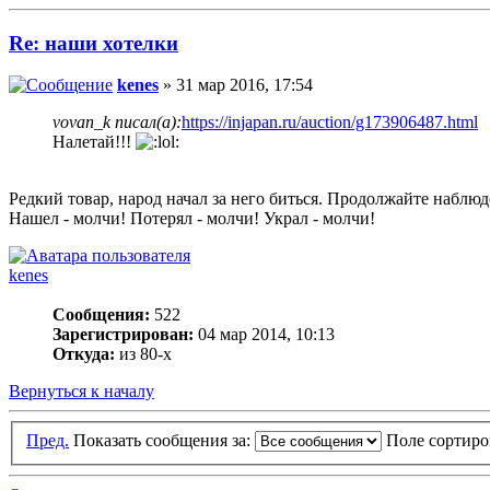
Re: наши хотелки
kenes
» 31 мар 2016, 17:54
vovan_k писал(а):
https://injapan.ru/auction/g173906487.html
Налетай!!!
Редкий товар, народ начал за него биться. Продолжайте наблюд
Нашел - молчи! Потерял - молчи! Украл - молчи!
kenes
Сообщения:
522
Зарегистрирован:
04 мар 2014, 10:13
Откуда:
из 80-х
Вернуться к началу
Пред.
Показать сообщения за:
Поле сортир