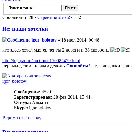
Сообщений: 28 •
Страница
2
из
2
•
1
,
2
Re: наши хотелки
igor_bolotov
» 18 июл 2014, 00:48
кто здесь хотел мастер ленты 2 дороги и 38 скорость.
http://injapan.ru/auction/e150685479.html
первым делом, первым делом -
Сонилёты!..
ну а девушки, а де
igor_bolotov
Сообщения:
4529
Зарегистрирован:
28 фев 2014, 15:44
Откуда:
Алматы
Skype:
igor.bolotov
Вернуться к началу