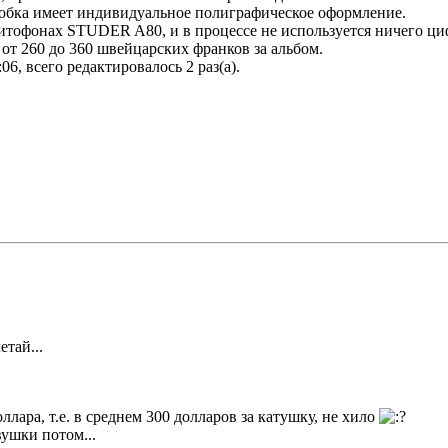
робка имеет индивидуальное полиграфическое оформление.
тофонах STUDER A80, и в процессе не используется ничего циф
 от 260 до 360 швейцарских франков за альбом.
:06, всего редактировалось 2 раз(а).
етай...
ллара, т.е. в среднем 300 долларов за катушку, не хило
вушки потом...