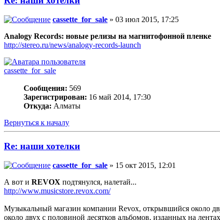
Re: наши хотелки
cassette_for_sale
» 03 июл 2015, 17:25
Analogy Records: новые релизы на магнитофонной пленке
http://stereo.ru/news/analogy-records-launch
cassette_for_sale
Сообщения:
569
Зарегистрирован:
16 май 2014, 17:30
Откуда:
Алматы
Вернуться к началу
Re: наши хотелки
cassette_for_sale
» 15 окт 2015, 12:01
А вот и
REVOX
подтянулся, налетай...
http://www.musicstore.revox.com/
Музыкальный магазин компании Revox, открывшийся около двух 
около двух с половиной десятков альбомов, изданных на лент