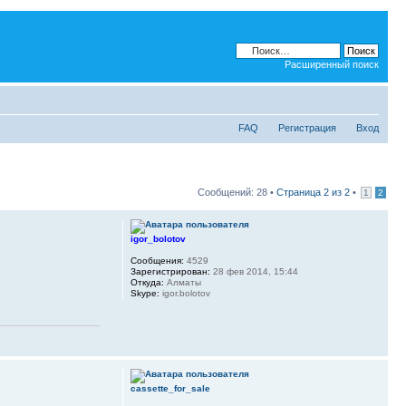
Расширенный поиск
FAQ
Регистрация
Вход
Сообщений: 28 •
Страница
2
из
2
•
1
2
igor_bolotov
Сообщения:
4529
Зарегистрирован:
28 фев 2014, 15:44
Откуда:
Алматы
Skype:
igor.bolotov
cassette_for_sale