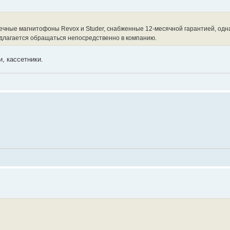
чные магнитофоны Revox и Studer, снабженные 12-месячной гарантией, одн
едлагается обращаться непосредственно в компанию.
и, кассетники.