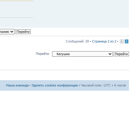
Сообщений: 28 •
Страница
2
из
2
•
1
2
Перейти:
Наша команда
•
Удалить cookies конференции
• Часовой пояс: UTC + 6 часов