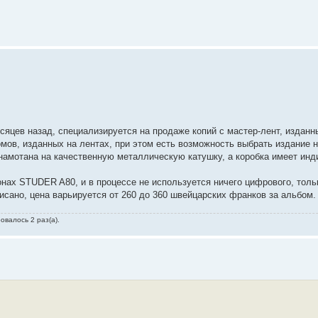
яцев назад, специализируется на продаже копий с мастер-лент, изданны
мов, изданных на лентах, при этом есть возможность выбрать издание на
амотана на качественную металлическую катушку, а коробка имеет ин
нах STUDER A80, и в процессе не используется ничего цифрового, толь
писано, цена варьируется от 260 до 360 швейцарских франков за альбом.
овалось 2 раз(а).