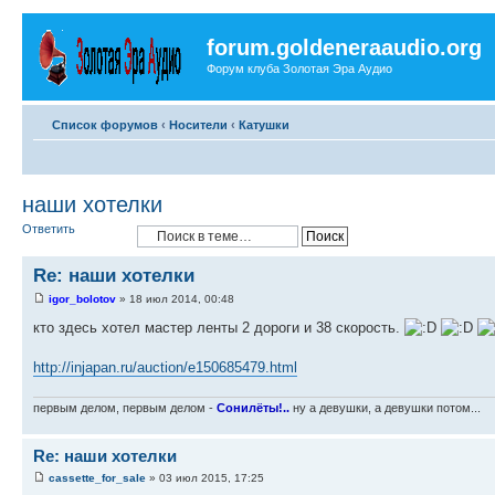
forum.goldeneraaudio.org
Форум клуба Золотая Эра Аудио
Список форумов
‹
Носители
‹
Катушки
наши хотелки
Ответить
Re: наши хотелки
igor_bolotov
» 18 июл 2014, 00:48
кто здесь хотел мастер ленты 2 дороги и 38 скорость.
http://injapan.ru/auction/e150685479.html
первым делом, первым делом -
Сонилёты!..
ну а девушки, а девушки потом...
Re: наши хотелки
cassette_for_sale
» 03 июл 2015, 17:25