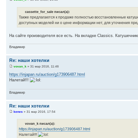
cassette_for_sale писал(а):
Также предлагаются к продаже полностью восстановленные катуше
доступных моделей ни о цене информации нет, для уточнения пр
На сайте производителя все есть. На вкладке Classics. Катушечник
Владимир
Re: наши хотелки
vovan_k
» 31 мар 2016, 11:46
https://injapan.ru/auction/g173906487.html
Налетай!!!
Владимир
Re: наши хотелки
kenes
» 31 мар 2016, 17:54
vovan_k писал(а):
https://injapan.ru/auction/g173906487.html
Налетай!!!