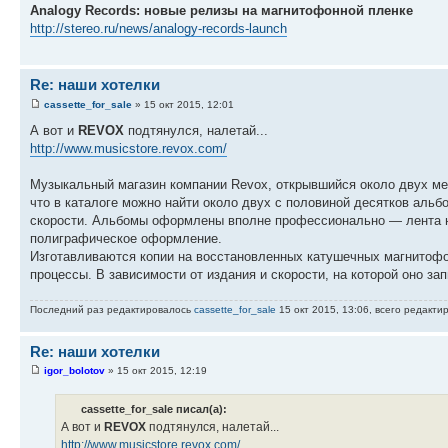
Analogy Records: новые релизы на магнитофонной пленке
http://stereo.ru/news/analogy-records-launch
Re: наши хотелки
cassette_for_sale
» 15 окт 2015, 12:01
А вот и
REVOX
подтянулся, налетай...
http://www.musicstore.revox.com/
Музыкальный магазин компании Revox, открывшийся около двух мес
что в каталоге можно найти около двух с половиной десятков альбо
скорости. Альбомы оформлены вполне профессионально — лента н
полиграфическое оформление.
Изготавливаются копии на восстановленных катушечных магнитофо
процессы. В зависимости от издания и скорости, на которой оно за
Последний раз редактировалось
cassette_for_sale
15 окт 2015, 13:06, всего редактир
Re: наши хотелки
igor_bolotov
» 15 окт 2015, 12:19
cassette_for_sale писал(а):
А вот и
REVOX
подтянулся, налетай...
http://www.musicstore.revox.com/