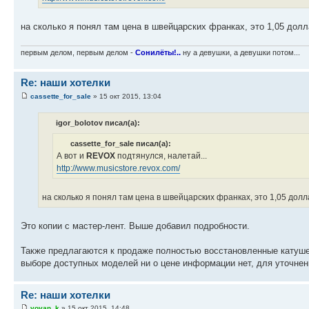
на сколько я понял там цена в швейцарских франках, это 1,05 долл
первым делом, первым делом -
Сонилёты!..
ну а девушки, а девушки потом...
Re: наши хотелки
cassette_for_sale
» 15 окт 2015, 13:04
igor_bolotov писал(а):
cassette_for_sale писал(а):
А вот и
REVOX
подтянулся, налетай...
http://www.musicstore.revox.com/
на сколько я понял там цена в швейцарских франках, это 1,05 долла
Это копии с мастер-лент. Выше добавил подробности.
Также предлагаются к продаже полностью восстановленные катушеч
выборе доступных моделей ни о цене информации нет, для уточне
Re: наши хотелки
vovan_k
» 15 окт 2015, 14:48