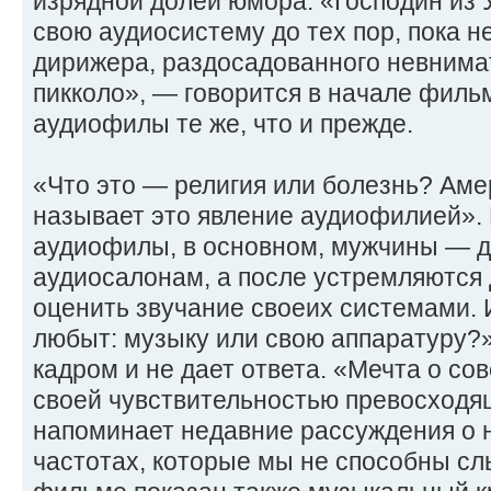
изрядной долей юмора. «Господин из 
свою аудиосистему до тех пор, пока 
дирижера, раздосадованного невним
пикколо», — говорится в начале филь
аудиофилы те же, что и прежде.
«Что это — религия или болезнь? Аме
называет это явление аудиофилией».
аудиофилы, в основном, мужчины — д
аудиосалонам, а после устремляются 
оценить звучание своеих системами. И
любыт: музыку или свою аппаратуру?»
кадром и не дает ответа. «Мечта о со
своей чувствительностью превосходя
напоминает недавние рассуждения о
частотах, которые мы не способны сл