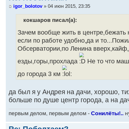
igor_bolotov
» 04 июн 2015, 23:35
кокшаров писал(а):
Зачем вообще жить в центре,бежать 
если по работе удобно,да и то...Пож
Обсерватории,по Ленина вверх,кайф,
езды,горы,прохлада
Не то что ма
до города 3 км
да был я у Андрея на дачи, хорошо, ти
больше по душе центр города, а на да
первым делом, первым делом -
Сонилёты!..
ну