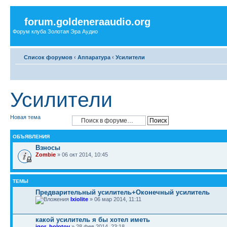
forum.goldeneraaudio.org
Форум клуба Золотая Эра Аудио
Список форумов
‹
Аппаратура
‹
Усилители
Усилители
Новая тема
ОБЪЯВЛЕНИЯ
Взносы
Zombie
» 06 окт 2014, 10:45
ТЕМЫ
Предварительный усилитель+Оконечный усилитель
Ixiolite
» 06 мар 2014, 11:11
какой усилитель я бы хотел иметь
igor_bolotov
» 28 фев 2014, 23:18