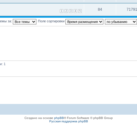
84
7179
1
2
3
4
5
темы за:
Поле сортировки
и: 1
Создано на основе
phpBB
® Forum Software © phpBB Group
Русская поддержка phpBB