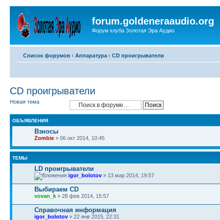
forum.goldeneraaudio.org
Форум клуба Золотая Эра Аудио
Список форумов
‹
Аппаратура
‹
CD проигрыватели
CD проигрыватели
Новая тема
ОБЪЯВЛЕНИЯ
Взносы
Zombie
» 06 окт 2014, 10:45
ТЕМЫ
LD проигрыватели
igor_bolotov
» 13 мар 2014, 19:57
Выбираем CD
vovan_k
» 28 фев 2014, 15:57
Справочная информация
igor_bolotov
» 22 янв 2015, 22:31