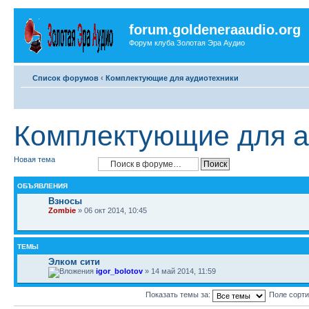
forum.goldeneraaudio.org
Форум клуба Золотая Эра Аудио
Список форумов
‹
Комплектующие для аудиотехники
Комплектующие для а
Новая тема
ОБЪЯВЛЕНИЯ
Взносы
Zombie
» 06 окт 2014, 10:45
ТЕМЫ
Элком сити
igor_bolotov
» 14 май 2014, 11:59
Показать темы за:
Поле сорт