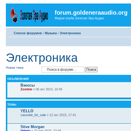
forum.goldeneraaudio.org
Форум клуба Золотая Эра Аудио
Список форумов
‹
Музыка
‹
Электроника
Электроника
Новая тема
ОБЪЯВЛЕНИЯ
Взносы
Zombie
» 06 окт 2014, 10:45
ТЕМЫ
YELLO
cassette_for_sale
» 12 окт 2015, 17:41
Stive Morgan
Valeriy
» 22 апр 2015, 22:46