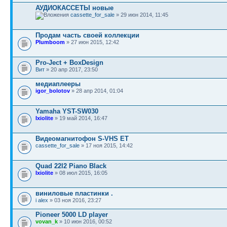
АУДИОКАССЕТЫ новые
cassette_for_sale
» 29 июн 2014, 11:45
Продам часть своей коллекции
Plumboom
» 27 июн 2015, 12:42
Pro-Ject + BoxDesign
Вит
» 20 апр 2017, 23:50
медиаплееры
igor_bolotov
» 28 апр 2014, 01:04
Yamaha YST-SW030
Ixiolite
» 19 май 2014, 16:47
Видеомагнитофон S-VHS ET
cassette_for_sale
» 17 ноя 2015, 14:42
Quad 22l2 Piano Black
Ixiolite
» 08 июл 2015, 16:05
виниловые пластинки .
i alex
» 03 ноя 2016, 23:27
Pioneer 5000 LD player
vovan_k
» 10 июн 2016, 00:52