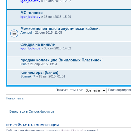
igor_bolotov
» 13 апр 2015, 12:22
МС головки
igor_bolotov
» 15 сен 2015, 15:29
Межкомпонентные и акустически кабели.
Alextool
» 21 сен 2015, 11:05
Сандра на виниле
igor_bolotov
» 30 сен 2015, 14:52
продаю коллекцию Виниловых Пластинок!
Irina
» 21 апр 2015, 13:51
Коннекторы (банан)
Sumrak_7
» 15 авг 2015, 01:01
Показать темы за:
Поле сортиров
Новая тема
Вернуться в Список форумов
КТО СЕЙЧАС НА КОНФЕРЕНЦИИ
Сейчас этот форум просматривают:
Baidu [Spider]
и гости: 1