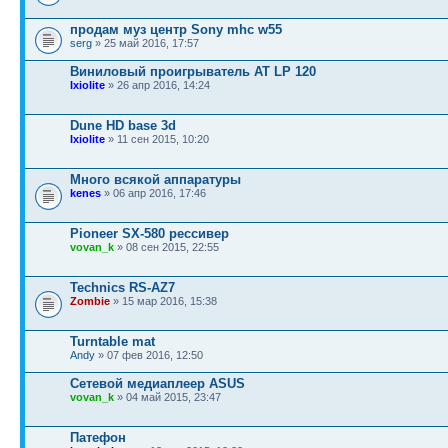
продам муз центр Sony mhc w55
serg
» 25 май 2016, 17:57
Виниловый проигрыватель AT LP 120
Ixiolite
» 26 апр 2016, 14:24
Dune HD base 3d
Ixiolite
» 11 сен 2015, 10:20
Много всякой аппаратуры
kenes
» 06 апр 2016, 17:46
Pioneer SX-580 рессивер
vovan_k
» 08 сен 2015, 22:55
Technics RS-AZ7
Zombie
» 15 мар 2016, 15:38
Turntable mat
Andy
» 07 фев 2016, 12:50
Сетевой медиаплеер ASUS
vovan_k
» 04 май 2015, 23:47
Патефон