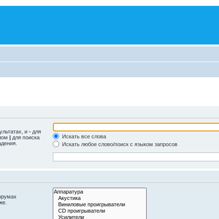
ультатах, и
-
для
Искать все слова
олом
|
для поиска
адения.
Искать любое слово/поиск с языком запросов
орумах
же.