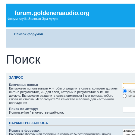
forum.goldeneraaudio.org
Форум клуба Золотая Эра Аудио
Список форумов
Поиск
ЗАПРОС
Ключевые слова:
Вы можете использовать
+
, чтобы определить слова, которые должны
Иска
быть в результатах, и
-
для слов, которых в результатах быть не
должно. Вы можете разделить слова символом
|
для поиска любого
Иска
слова из списка. Используйте
*
в качестве шаблона для частичного
совпадения.
Поиск по автору:
Используйте * в качестве шаблона.
ПАРАМЕТРЫ ЗАПРОСА
Искать в форумах:
Выберите форум или форумы, в которых будет произведён поиск.