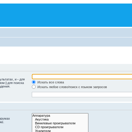
ультатах, и
-
для
Искать все слова
олом
|
для поиска
адения.
Искать любое слово/поиск с языком запросов
орумах
же.